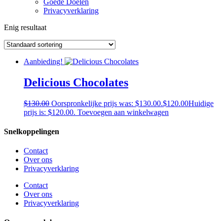
Goede Doelen
Privacyverklaring
Enig resultaat
Aanbieding!
Delicious Chocolates
$
130.00
Oorspronkelijke prijs was: $130.00.
$
120.00
Huidige
prijs is: $120.00.
Toevoegen aan winkelwagen
Snelkoppelingen
Contact
Over ons
Privacyverklaring
Contact
Over ons
Privacyverklaring